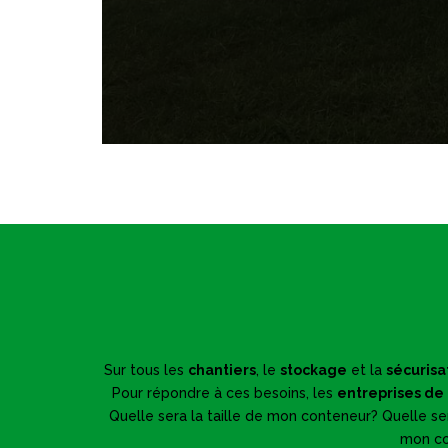
Sur tous les
chantiers
, le
stockage
et la
sécurisa
Pour répondre à ces besoins, les
entreprises de
Quelle sera la taille de mon conteneur? Quelle 
mon co