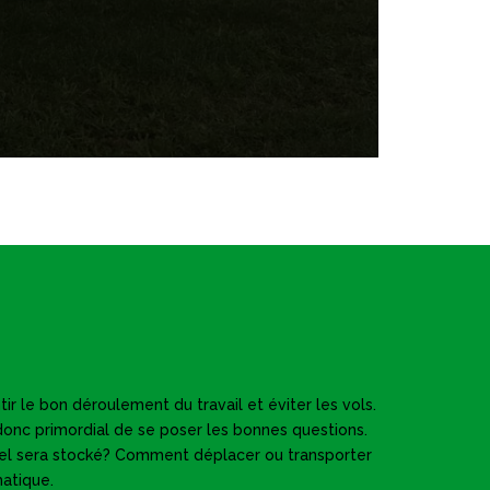
ir le bon déroulement du travail et éviter les vols.
 donc primordial de se poser les bonnes questions.
iel sera stocké? Comment déplacer ou transporter
atique.