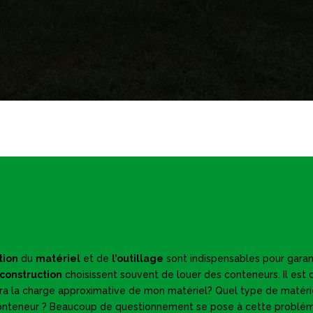
tion
du
matériel
et de
l’outillage
sont indispensables pour garant
 construction
choisissent souvent de louer des conteneurs.
Il est
sera la charge approximative de mon matériel? Quel type de matér
nteneur ? Beaucoup de questionnement se pose à cette problém